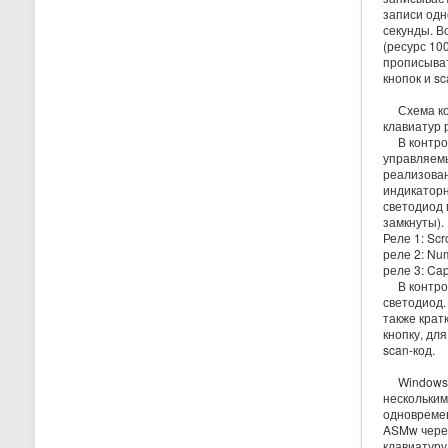
записи одн
секунды. В
(ресурс 10
прописыват
кнопок и sc
Схема кон
клавиатур 
В контрол
управляемы
реализован
индикаторн
светодиод 
замкнуты).
Реле 1: Scr
реле 2: Nu
реле 3: Ca
В контрол
светодиод.
также крат
кнопку, дл
scan-код.
Windows п
нескольким
одновремен
ASMw чере
клавиатуру