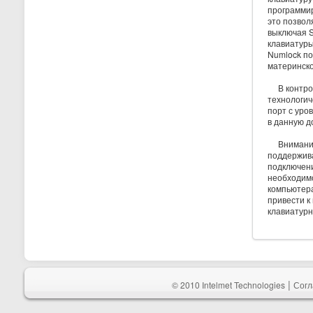
программир
это позвол
выключая S
клавиатуры
Numlock по
материнско
В контрол
технологич
порт с уро
в данную д
Внимание!
поддержива
подключен
необходим
компьютера
привести к
клавиатурн
|
© 2010 Intelmet Technologies
Согл