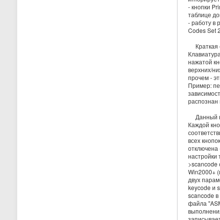
- кнопки Pr
таблице до
- работу в
Codes Set 2
Краткая сп
Клавиатура
нажатой кн
верхних/ни
прочем - э
Пример: пе
зависимост
распознан к
Данный ко
Каждой кно
соответств
всех кнопо
отключена -
настройки 
>scancode 
Win2000+ (
двух парам
keycode и 
scancode в
файла "ASM
выполнения
записывает