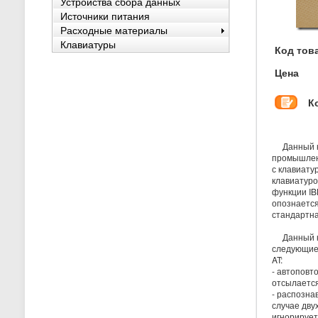
Устройства сбора данных
Источники питания
Расходные материалы
Клавиатуры
Код тов
Цена
К
Данный ко
промышленн
с клавиату
клавиатуро
функции IB
опознается
стандартна
Данный к
следующие
AT:
- автоповт
отсылается
- распозна
случае дву
игнорирует